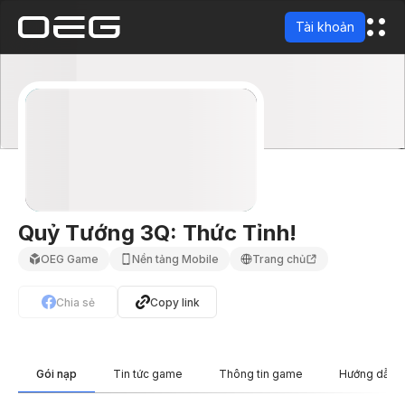
Tài khoản
Quỷ Tướng 3Q: Thức Tỉnh!
OEG Game
Nền tảng Mobile
Trang chủ
Chia sẻ
Copy link
Gói nạp
Tin tức game
Thông tin game
Hướng dẫn 