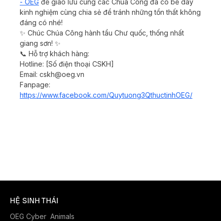
- OEG
để giao lưu cùng các Chúa Công đã có bề dày
kinh nghiệm cùng chia sẻ để tránh những tổn thất không
đáng có nhé!
✨ Chúc Chúa Công hành tẩu Chư quốc, thống nhất
giang sơn! ✨
📞 Hỗ trợ khách hàng:
Hotline: [Số điện thoại CSKH]
Email:
cskh@oeg.vn
Fanpage:
https://www.facebook.com/Quytuong3QthuctinhOEG/
HỆ SINH THÁI
OEG Cyber
Animals