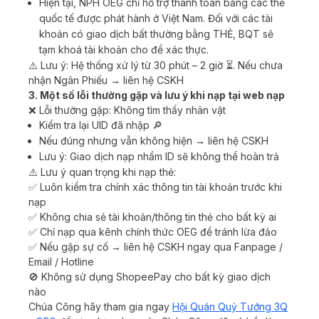
Hiện tại, NPH OEG chỉ hỗ trợ thanh toán bằng các thẻ
quốc tế được phát hành ở Việt Nam. Đối với các tài
khoản có giao dịch bất thường bằng THẺ, BQT sẽ
tạm khoá tài khoản cho để xác thực.
⚠️ Lưu ý: Hệ thống xử lý từ 30 phút – 2 giờ ⏳. Nếu chưa
nhận Ngân Phiếu → liên hệ CSKH
3. Một số lỗi thường gặp và lưu ý khi nạp tại web nạp
❌ Lỗi thường gặp: Không tìm thấy nhân vật
Kiểm tra lại UID đã nhập 🔎
Nếu đúng nhưng vẫn không hiện → liên hệ CSKH
Lưu ý: Giao dịch nạp nhầm ID sẽ không thể hoàn trả
⚠️ Lưu ý quan trọng khi nạp thẻ:
✅ Luôn kiểm tra chính xác thông tin tài khoản trước khi
nạp
✅ Không chia sẻ tài khoản/thông tin thẻ cho bất kỳ ai
✅ Chỉ nạp qua kênh chính thức OEG để tránh lừa đảo
✅ Nếu gặp sự cố → liên hệ CSKH ngay qua Fanpage /
Email / Hotline
🚫 Không sử dụng ShopeePay cho bất kỳ giao dịch
nào
Chúa Công hãy tham gia ngay
Hội Quán Quỷ Tướng 3Q